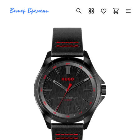
+7 ( 705 ) 181-42-50
info@vetervremeni.kz
Авторизация
Каталог
Мужские часы
Женские часы